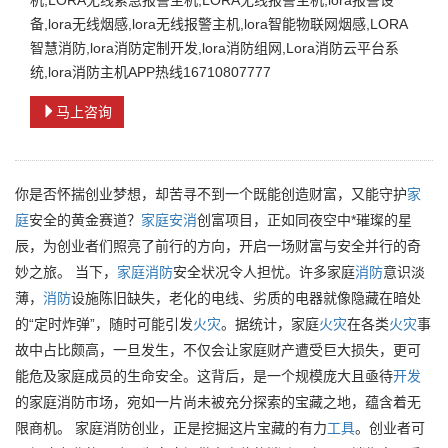
机,LORA无线紧急报警主机,LORA无线报警主机,lora报警设
备,lora无线烟感,lora无线报警主机,lora智能物联网烟感,LORA
智慧消防,lora消防定制开发,lora消防组网,Lora消防云平台系
统,lora消防主机APP热线16710807777
马上咨询
你是否怀揣创业梦想，却苦寻不到一个既能创造财富，又能守护
家
庭
安全的黄金赛道？
家庭
安消
创富项目，正如同夜空中*璀璨的星
辰，为创业者们照亮了前行的方向，开启一场财富与安全并行的奇
妙之旅。 当下，
家庭
消防
安全状况令人担忧。许多家庭
消防
意识淡
薄，
消防
设施陈旧缺失，老化的电线、劣质的电器就像隐藏在暗处
的“定时炸弹”，随时可能引发
火灾
。据统计，家庭
火灾
在各类
火灾
事
故中占比颇高，一旦发生，不仅会让家庭财产遭受巨大损失，更可
能危及家庭成员的生命安全。这背后，是一个规模庞大且亟待
开发
的家庭消防市场，宛如一片尚未被充分探索的宝藏之地，蕴含着无
限商机。 家庭消防创业，正是挖掘这片宝藏的有力
工具
。创业者可