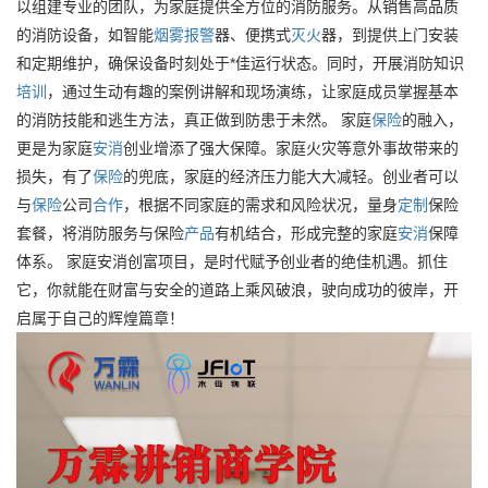
以组建专业的团队，为家庭提供全方位的消防服务。从销售高品质
的消防设备，如智能
烟雾
报警
器、便携式
灭火
器，到提供上门安装
和定期维护，确保设备时刻处于*佳运行状态。同时，开展消防知识
培训
，通过生动有趣的案例讲解和现场演练，让家庭成员掌握基本
的消防技能和逃生方法，真正做到防患于未然。 家庭
保险
的融入，
更是为家庭
安消
创业增添了强大保障。家庭火灾等意外事故带来的
损失，有了
保险
的兜底，家庭的经济压力能大大减轻。创业者可以
与
保险
公司
合作
，根据不同家庭的需求和风险状况，量身
定制
保险
套餐，将消防服务与保险
产品
有机结合，形成完整的家庭
安消
保障
体系。 家庭安消创富项目，是时代赋予创业者的绝佳机遇。抓住
它，你就能在财富与安全的道路上乘风破浪，驶向成功的彼岸，开
启属于自己的辉煌篇章！