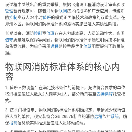
设过程中陆续出台的重要举措。根据《建设工程消防设计审查验收
管理
暂行规定》，随着消防物
联网
技术的成熟和广泛应用，传统消
防
控制
室双人24小时
值班
的模式正面临技术和政策的双重变革。在
郑州地区，物联网消防标准体系的落地实施已进入实质性阶段。
长期以来，消防
控制
室
值班
存在人力成本高、人员流动性大、夜间
值守
质量难以保障等问题。物联网消防标准体系通过明确技术标准
和备案流程，为单位采用
远程
监控手段优化
值班
配置提供了政策依
据。
物联网消防标准体系的核心内
容
1. 值班人数调整：在满足技术条件的前提下，允许符合要求的单位
将消控室值班人数从2人调整为1人，部分场景甚至
支持
远程
托管模
式。
2. 技术门槛设定：物联网消防标准体系明确规定，申请减少现场值
班人员的单位，须安装符合GB 26875标准的消防
远程
监控
系统
，确
保
报警
信息能实时推送至值班人员移动终端。