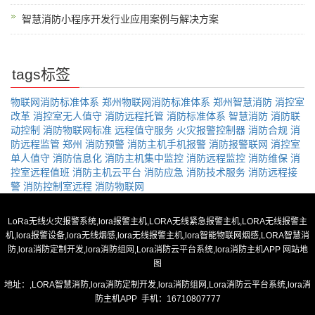
智慧消防小程序开发行业应用案例与解决方案
tags标签
物联网消防标准体系
郑州物联网消防标准体系
郑州智慧消防
消控室
改革
消控室无人值守
消防远程托管
消防标准体系
智慧消防
消防联
动控制
消防物联网标准
远程值守服务
火灾报警控制器
消防合规
消
防远程监管
郑州
消防预警
消防主机手机报警
消防报警联网
消控室
单人值守
消防信息化
消防主机集中监控
消防远程监控
消防维保
消
控室远程值班
消防主机云平台
消防应急
消防技术服务
消防远程接
警
消防控制室远程
消防物联网
LoRa无线火灾报警系统,lora报警主机,LORA无线紧急报警主机,LORA无线报警主
机,lora报警设备,lora无线烟感,lora无线报警主机,lora智能物联网烟感,LORA智慧消
防,lora消防定制开发,lora消防组网,Lora消防云平台系统,lora消防主机APP
网站地
图
地址：,LORA智慧消防,lora消防定制开发,lora消防组网,Lora消防云平台系统,lora消
防主机APP 手机：16710807777