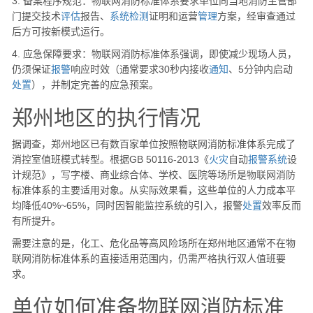
3. 备案程序规范：物联网消防标准体系要求单位向当地消防主管部
门提交技术
评估
报告、
系统
检测
证明和运营
管理
方案，经审查通过
后方可按新模式运行。
4. 应急保障要求：物联网消防标准体系强调，即使减少现场人员，
仍须保证
报警
响应时效（通常要求30秒内接收
通知
、5分钟内启动
处置
），并制定完善的应急预案。
郑州地区的执行情况
据调查，郑州地区已有数百家单位按照物联网消防标准体系完成了
消控室值班模式转型。根据GB 50116-2013《
火灾
自动
报警
系统
设
计规范》，写字楼、商业综合体、学校、医院等场所是物联网消防
标准体系的主要适用对象。从实际效果看，这些单位的人力成本平
均降低40%~65%，同时因智能监控系统的引入，报警
处置
效率反而
有所提升。
需要注意的是，化工、危化品等高风险场所在郑州地区通常不在物
联网消防标准体系的直接适用范围内，仍需严格执行双人值班要
求。
单位如何准备物联网消防标准