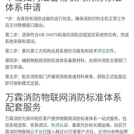
体系申请
**步：自查现有消防设施的运行状态，确保消防
控制
主机正常工作
且
支持
数据接口输出。
第二步：选择符合GB 26875标准的消防远程监控系统供应商，完成
系统安装和调试。
第三步：委托第三方机构出具系统
检测
报告和技术
评估
文件。
第四步：编制物联网消防标准体系备案材料，向郑州消防主管部门
提交申请。
第五步：配合消防部门开展现场核查或材料审查，获取正式批复后
即可按新模式运营。
万霖消防物联网消防标准体系
配套服务
万霖消防为郑州地区客户提供物联网消防标准体系一站式服务，包
括系统选型、安装调试、
检测
认证、备案代办和长期运维。目前万
霖消防物联网
云
平台
已接入超过10万家客户点位，
支持
50余种品牌